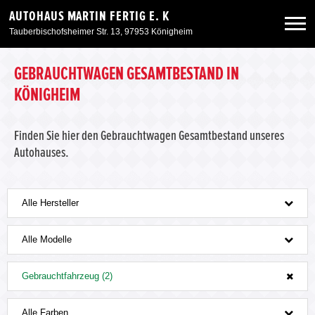
AUTOHAUS MARTIN FERTIG E. K
Tauberbischofsheimer Str. 13, 97953 Königheim
Neuwagen
GEBRAUCHTWAGEN GESAMTBESTAND IN
KÖNIGHEIM
Gebrauchtwagen
Finden Sie hier den Gebrauchtwagen Gesamtbestand unseres
Autohauses.
Angebote
Service & Zubehör
Alle Hersteller
Unser Autohaus
Alle Modelle
Gebrauchtfahrzeug (2)
Alle Farben