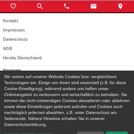
Kontakt
Impressum
Datenschutz
AGB
Honda Deutschland
Neuwagen
Honda Neuwagen
Wir setzen auf unserer Website Cookies bzw. vergleichbare
Technologien ein. Einige von ihnen sind essenziell (z.B. für diese
Gebrauchtwagen
Cookie-Einwilligung), während andere uns helfen unser
Honda Gebrauchtwagen
Onlineangebot zu verbessern und wirtschaftlich zu betreiben. Sie
Honda Vorführwagen
können die nicht-notwendigen Cookies akzeptieren oder ablehnen
Gesamtbestand
sowie diese Einstellungen jederzeit aufrufen und Cookies auch
nachträglich jederzeit abwählen, z.B. unter Datenschutz am
NEUWAGENMODELLE
Seitenende. Nähere Hinweise erhalten Sie in unserer
HONDA JAZZ E:HEV
HONDA CIVIC E:HEV
Datenschutzerklärung.
HONDA PRELUDE E:HEV
HONDA HR-V E:HEV