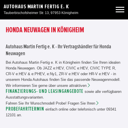
AUTOHAUS MARTIN FERTIG E. K
Tauberbischofsheimer Str. 13, 97953 Königheim
Neuwagen
HONDA NEUWAGEN IN KÖNIGHEIM
Gebrauchtwagen
Autohaus Martin Fertig e. K - Ihr Vertragshändler für Honda
Neuwagen
Angebote
Bei Autohaus Martin Fertig e. K in Königheim finden Sie Ihren idealen
Honda Neuwagen. Ob JAZZ e:HEV, CIVIC e:HEV, CIVIC TYPE R,
CR-V e:HEV & e:PHEV, e:Ny1, ZR-V e:HEV oder HR-V e:HEV - in
Service & Zubehör
unserem Honda Autohaus finden Sie das passende Neuwagenmodell.
Wir informieren Sie gerne über unsere attraktiven
FINANZIERUNGS- UND LEASINGANGEBOTE
sowie alle verfügbaren
Unser Autohaus
Ausstattungsvarianten.
Fahren Sie Ihr Wunschmodell Probe! Fragen Sie Ihren
PROBEFAHRTTERMIN
einfach online oder telefonisch unter 09341
12101 an.