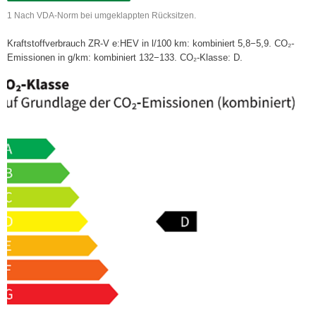
1 Nach VDA-Norm bei umgeklappten Rücksitzen.
Kraftstoffverbrauch ZR-V e:HEV in l/100 km: kombiniert 5,8−5,9. CO₂-
Emissionen in g/km: kombiniert 132−133. CO₂-Klasse: D.