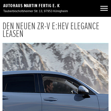
AUTOHAUS MARTIN FERTIG E. K
Tauberbischofsheimer Str. 13, 97953 Königheim
DEN NEUEN ZR-V E:HEV ELEGANCE
Neuwagen
LEASEN
Gebrauchtwagen
Angebote
Service & Zubehör
Unser Autohaus