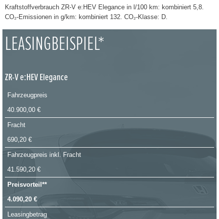
Kraftstoffverbrauch ZR-V e:HEV Elegance in l/100 km: kombiniert 5,8.
CO₂-Emissionen in g/km: kombiniert 132. CO₂-Klasse: D.
LEASINGBEISPIEL*
ZR-V e:HEV Elegance
Fahrzeugpreis
40.900,00 €
Fracht
690,20 €
Fahrzeugpreis inkl. Fracht
41.590,20 €
Preisvorteil**
4.090,20 €
Leasingbetrag