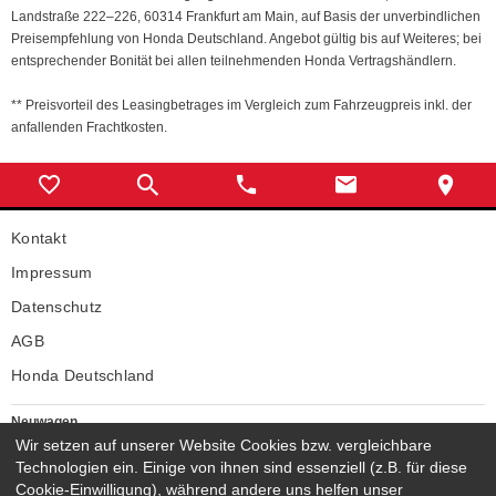
Landstraße 222–226, 60314 Frankfurt am Main, auf Basis der unverbindlichen
Preisempfehlung von Honda Deutschland. Angebot gültig bis auf Weiteres; bei
entsprechender Bonität bei allen teilnehmenden Honda Vertragshändlern.
** Preisvorteil des Leasingbetrages im Vergleich zum Fahrzeugpreis inkl. der
anfallenden Frachtkosten.
Kontakt
Impressum
Datenschutz
AGB
Honda Deutschland
Neuwagen
Wir setzen auf unserer Website Cookies bzw. vergleichbare
Honda Neuwagen
Technologien ein. Einige von ihnen sind essenziell (z.B. für diese
Gebrauchtwagen
Cookie-Einwilligung), während andere uns helfen unser